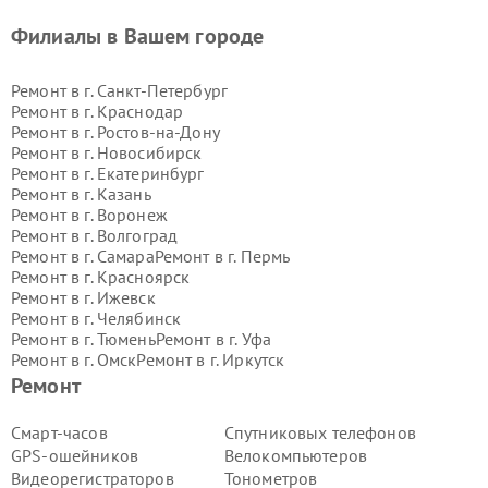
Филиалы в Вашем городе
Ремонт в г.
Санкт-Петербург
Ремонт в г.
Краснодар
Ремонт в г.
Ростов-на-Дону
Ремонт в г.
Новосибирск
Ремонт в г.
Екатеринбург
Ремонт в г.
Казань
Ремонт в г.
Воронеж
Ремонт в г.
Волгоград
Ремонт в г.
Самара
Ремонт в г.
Пермь
Ремонт в г.
Красноярск
Ремонт в г.
Ижевск
Ремонт в г.
Челябинск
Ремонт в г.
Тюмень
Ремонт в г.
Уфа
Ремонт в г.
Омск
Ремонт в г.
Иркутск
Ремонт в г.
Ярославль
Ремонт
Ремонт в г.
Саратов
Ремонт в г.
Барнаул
Смарт-часов
Спутниковых телефонов
Ремонт в г.
Тольятти
GPS-ошейников
Велокомпьютеров
Ремонт в г.
Хабаровск
Видеорегистраторов
Тонометров
Ремонт в г.
Томск