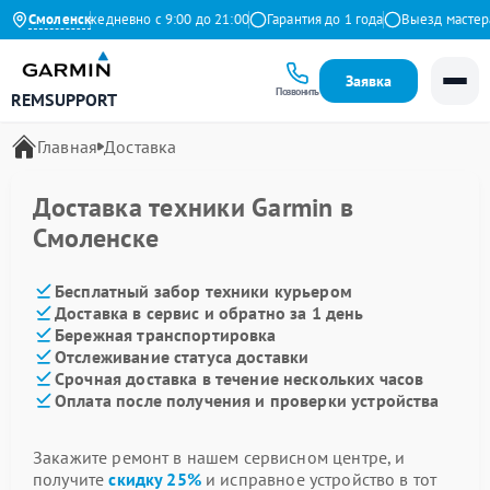
а Яндекс
Смоленск
Ежедневно с 9:00 до 21:00
Гарантия до 1 года
Выезд мастера 
Заявка
Позвонить
REMSUPPORT
Главная
Доставка
Доставка техники Garmin в
Смоленске
Бесплатный забор техники курьером
Доставка в сервис и обратно за 1 день
Бережная транспортировка
Отслеживание статуса доставки
Срочная доставка в течение нескольких часов
Оплата после получения и проверки устройства
Закажите ремонт в нашем сервисном центре, и
получите
скидку 25%
и исправное устройство в тот