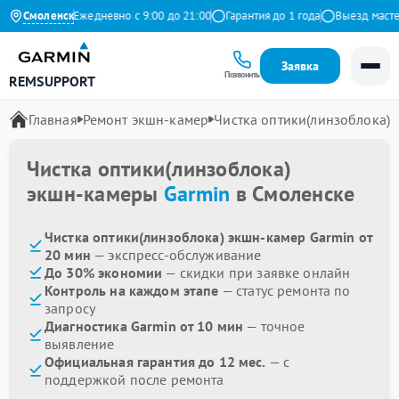
а Яндекс
Смоленск
Ежедневно с 9:00 до 21:00
Гарантия до 1 года
Выезд мастера 
Заявка
Позвонить
REMSUPPORT
Главная
Ремонт экшн-камер
Чистка оптики(линзоблока)
Чистка оптики(линзоблока)
экшн-камеры
Garmin
в Смоленске
Чистка оптики(линзоблока) экшн-камер Garmin от
20 мин
— экспресс-обслуживание
До 30% экономии
— скидки при заявке онлайн
Контроль на каждом этапе
— статус ремонта по
запросу
Диагностика Garmin от 10 мин
— точное
выявление
Официальная гарантия до 12 мес.
— с
поддержкой после ремонта