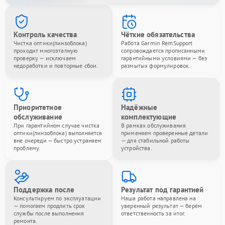
Контроль качества
Чёткие обязательства
Чистка оптики(линзоблока)
Работа Garmin RemSupport
проходит многоэтапную
сопровождается прописанными
проверку — исключаем
гарантийными условиями — без
недоработки и повторные сбои.
размытых формулировок.
Приоритетное
Надёжные
обслуживание
комплектующие
При гарантийном случае чистка
В рамках обслуживания
оптики(линзоблока) выполняется
применяем проверенные детали
вне очереди — быстро устраняем
— для стабильной работы
проблему.
устройства.
Поддержка после
Результат под гарантией
Консультируем по эксплуатации
Наша работа направлена на
— помогаем продлить срок
уверенный результат — берём
службы после выполнения
ответственность за итог.
ремонта.