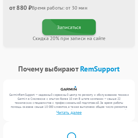
от 880 ₽
Время работы: от 30 мин
Записаться
Скидка 20% при записи на сайте
Почему выбирают
RemSupport
GarminRemSupport — надежный сервисный центр по ремонту и обслуживанию техники
Garmin в Смоленске с опытом более 10 лет. В штате компании — свыше 22
технических специалистов с профессиональной подготовкой. За время работы
помощь оказана свыше 10 000 клиентов, а также выполнено общее число ремонтов
превысило 12 000. Ежемесячно в сервисный центр поступает более 300 обращений,
Читать далее
включая , , . Мы беремся за задачи любой сложности и обеспечиваем надежный
результат благодаря отлаженным процессам ремонта.