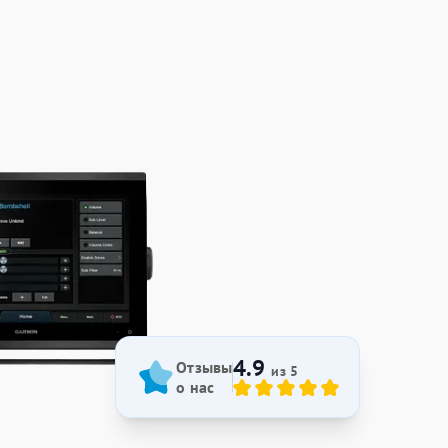
4.9
Отзывы
из 5
о нас