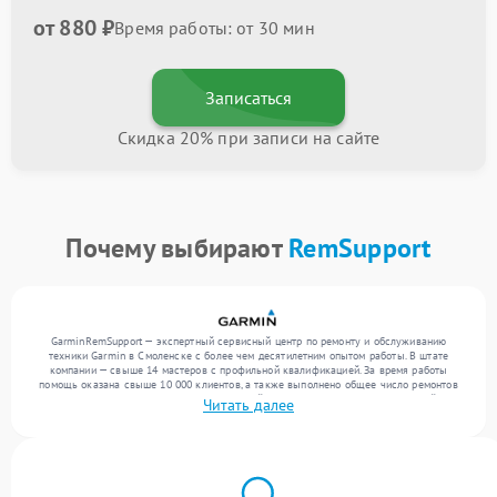
от 880 ₽
Время работы: от 30 мин
Записаться
Скидка 20% при записи на сайте
Почему выбирают
RemSupport
GarminRemSupport — экспертный сервисный центр по ремонту и обслуживанию
техники Garmin в Смоленске с более чем десятилетним опытом работы. В штате
компании — свыше 14 мастеров с профильной квалификацией. За время работы
помощь оказана свыше 10 000 клиентов, а также выполнено общее число ремонтов
превысило 12 000. Ежемесячно в сервисный центр поступает более 300 устройств,
Читать далее
включая , , . Мы работаем с широким спектром неисправностей и обеспечиваем
надежный результат благодаря опыту команды.