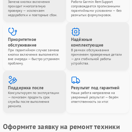
Замена кнопки включения
Работа Garmin RemSupport
проходит многоэтапную
сопровождается прописанными
проверку — исключаем
гарантийными условиями — без
недоработки и повторные сбои.
размытых формулировок.
Приоритетное
Надёжные
обслуживание
комплектующие
При гарантийном случае замена
В рамках обслуживания
кнопки включения выполняется
применяем проверенные детали
вне очереди — быстро устраняем
— для стабильной работы
проблему.
устройства.
Поддержка после
Результат под гарантией
Консультируем по эксплуатации
Наша работа направлена на
— помогаем продлить срок
уверенный результат — берём
службы после выполнения
ответственность за итог.
ремонта.
Оформите заявку на ремонт техники