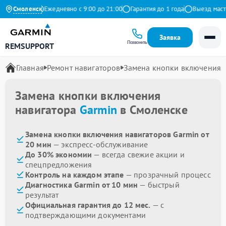
на Яндекс
Смоленск
Ежедневно с 9:00 до 21:00
Гарантия до 1 года
Выезд мастера
Заявка
Позвонить
REMSUPPORT
Главная
Ремонт навигаторов
Замена кнопки включения
Замена кнопки включения
навигатора
Garmin
в Смоленске
Замена кнопки включения навигаторов Garmin от
20 мин
— экспресс-обслуживание
До 30% экономии
— всегда свежие акции и
спецпредложения
Контроль на каждом этапе
— прозрачный процесс
Диагностика Garmin от 10 мин
— быстрый
результат
Официальная гарантия до 12 мес.
— с
подтверждающими документами