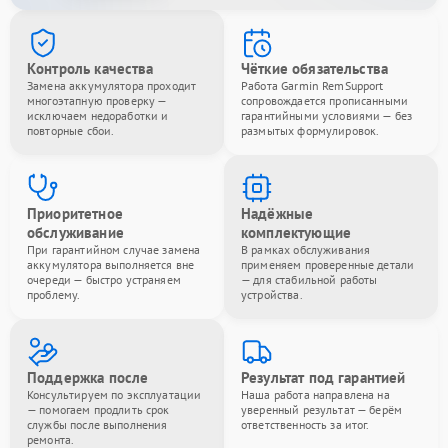
Контроль качества
Чёткие обязательства
Замена аккумулятора проходит
Работа Garmin RemSupport
многоэтапную проверку —
сопровождается прописанными
исключаем недоработки и
гарантийными условиями — без
повторные сбои.
размытых формулировок.
Приоритетное
Надёжные
обслуживание
комплектующие
При гарантийном случае замена
В рамках обслуживания
аккумулятора выполняется вне
применяем проверенные детали
очереди — быстро устраняем
— для стабильной работы
проблему.
устройства.
Поддержка после
Результат под гарантией
Консультируем по эксплуатации
Наша работа направлена на
— помогаем продлить срок
уверенный результат — берём
службы после выполнения
ответственность за итог.
ремонта.