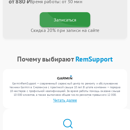
от 880 ₽
Время работы: от 30 мин
Записаться
Скидка 20% при записи на сайте
Почему выбирают
RemSupport
GarminRemSupport — современный сервисный центр по ремонту и обслуживанию
техники Garmin в Смоленске с практикой свыше 10 лет. В штате компании — порядка
18 мастеров с профильной квалификацией. За время работы помощь оказана свыше
10 000 клиентов, а также выполнено общее число ремонтов превысило 12 000.
Ежемесячно в сервисный центр поступает от 300 устройств, включая , , . Мы
Читать далее
устраняем поломки любой сложности и обеспечиваем надежный результат благодаря
отлаженным процессам ремонта.