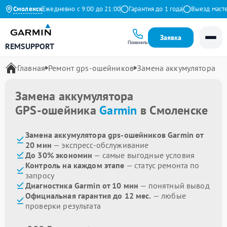
а Яндекс
Смоленск
Ежедневно с 9:00 до 21:00
Гарантия до 1 года
Выезд мастера 
Заявка
Позвонить
REMSUPPORT
Главная
Ремонт gps-ошейников
Замена аккумулятора
Замена аккумулятора
GPS-ошейника
Garmin
в Смоленске
Замена аккумулятора gps-ошейников Garmin от
20 мин
— экспресс-обслуживание
До 30% экономии
— самые выгодные условия
Контроль на каждом этапе
— статус ремонта по
запросу
Диагностика Garmin от 10 мин
— понятный вывод
Официальная гарантия до 12 мес.
— любые
проверки результата