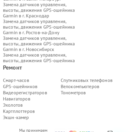
Замена датчиков управления,
высоты, движения GPS-ошейника
Garmin в г.
Краснодар
Замена датчиков управления,
высоты, движения GPS-ошейника
Garmin в г.
Ростов-на-Дону
Замена датчиков управления,
высоты, движения GPS-ошейника
Garmin в г.
Новосибирск
Замена датчиков управления,
высоты, движения GPS-ошейника
Garmin в г.
Екатеринбург
Ремонт
Замена датчиков управления,
высоты, движения GPS-ошейника
Смарт-часов
Спутниковых телефонов
Garmin в г.
Казань
GPS-ошейников
Велокомпьютеров
Замена датчиков управления,
Видеорегистраторов
Тонометров
высоты, движения GPS-ошейника
Навигаторов
Garmin в г.
Воронеж
Эхолотов
Замена датчиков управления,
высоты, движения GPS-ошейника
Картплоттеров
Garmin в г.
Волгоград
Экшн-камер
Замена датчиков управления,
высоты, движения GPS-ошейника
Мы принимаем