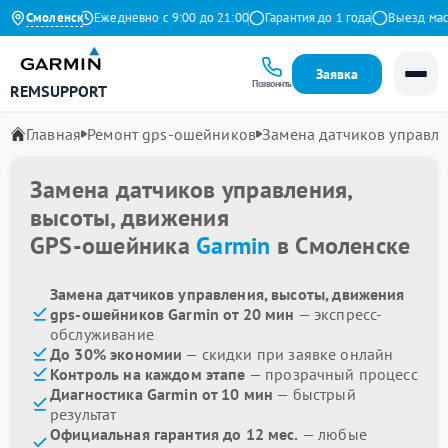
 на Яндекс
Смоленск
Ежедневно с 9:00 до 21:00
Гарантия до 1 года
Выезд мастер
Заявка
Позвонить
REMSUPPORT
Главная
Ремонт gps-ошейников
Замена датчиков управле
Замена датчиков управления,
высоты, движения
GPS-ошейника
Garmin
в Смоленске
Замена датчиков управления, высоты, движения
gps-ошейников Garmin от 20 мин
— экспресс-
обслуживание
До 30% экономии
— скидки при заявке онлайн
Контроль на каждом этапе
— прозрачный процесс
Диагностика Garmin от 10 мин
— быстрый
результат
Официальная гарантия до 12 мес.
— любые