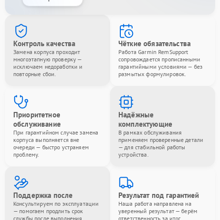
Контроль качества
Чёткие обязательства
Замена корпуса проходит
Работа Garmin RemSupport
многоэтапную проверку —
сопровождается прописанными
исключаем недоработки и
гарантийными условиями — без
повторные сбои.
размытых формулировок.
Приоритетное
Надёжные
обслуживание
комплектующие
При гарантийном случае замена
В рамках обслуживания
корпуса выполняется вне
применяем проверенные детали
очереди — быстро устраняем
— для стабильной работы
проблему.
устройства.
Поддержка после
Результат под гарантией
Консультируем по эксплуатации
Наша работа направлена на
— помогаем продлить срок
уверенный результат — берём
службы после выполнения
ответственность за итог.