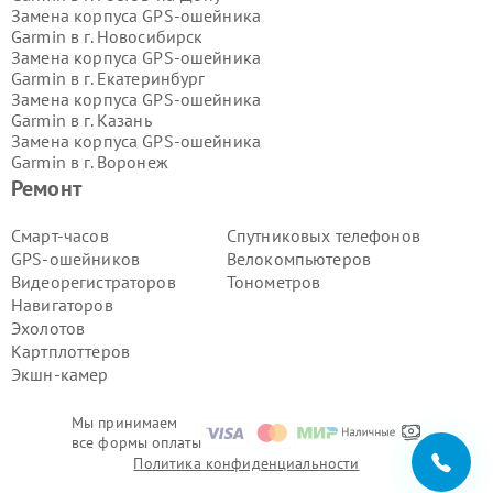
Замена корпуса GPS-ошейника
Garmin в г.
Новосибирск
Замена корпуса GPS-ошейника
Garmin в г.
Екатеринбург
Замена корпуса GPS-ошейника
Garmin в г.
Казань
Замена корпуса GPS-ошейника
Garmin в г.
Воронеж
Замена корпуса GPS-ошейника
Ремонт
Garmin в г.
Волгоград
Замена корпуса GPS-ошейника
Смарт-часов
Спутниковых телефонов
Garmin в г.
Самара
GPS-ошейников
Велокомпьютеров
Замена корпуса GPS-ошейника
Видеорегистраторов
Тонометров
Garmin в г.
Пермь
Навигаторов
Замена корпуса GPS-ошейника
Эхолотов
Garmin в г.
Красноярск
Замена корпуса GPS-ошейника
Картплоттеров
Garmin в г.
Ижевск
Экшн-камер
Замена корпуса GPS-ошейника
Garmin в г.
Челябинск
Мы принимаем
Замена корпуса GPS-ошейника
все формы оплаты
Garmin в г.
Тюмень
Политика конфиденциальности
Замена корпуса GPS-ошейника