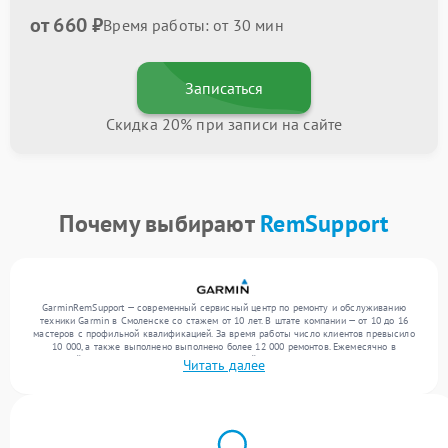
от 660 ₽
Время работы: от 30 мин
Записаться
Скидка 20% при записи на сайте
Почему выбирают
RemSupport
GarminRemSupport — современный сервисный центр по ремонту и обслуживанию
техники Garmin в Смоленске со стажем от 10 лет. В штате компании — от 10 до 16
мастеров с профильной квалификацией. За время работы число клиентов превысило
10 000, а также выполнено выполнено более 12 000 ремонтов. Ежемесячно в
сервисный центр поступает более 300 обращений, включая , , . Мы беремся за задачи
Читать далее
любой сложности и предлагаем стабильный уровень сервиса благодаря
использованию современного оборудования.