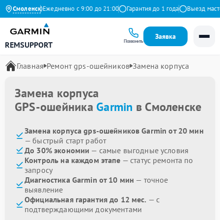
на Яндекс
Смоленск
Ежедневно с 9:00 до 21:00
Гарантия до 1 года
Выезд мастера
Заявка
Позвонить
REMSUPPORT
Главная
Ремонт gps-ошейников
Замена корпуса
Замена корпуса
GPS-ошейника
Garmin
в Смоленске
Замена корпуса gps-ошейников Garmin от 20 мин
— быстрый старт работ
До 30% экономии
— самые выгодные условия
Контроль на каждом этапе
— статус ремонта по
запросу
Диагностика Garmin от 10 мин
— точное
выявление
Официальная гарантия до 12 мес.
— с
подтверждающими документами