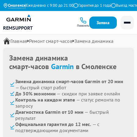
на Яндекс
Смоленск
Ежедневно с 9:00 до 21:00
Гарантия до 1 года
Выезд мастера
Заявка
Позвонить
REMSUPPORT
Главная
Ремонт смарт-часов
Замена динамика
Замена динамика
смарт-часов
Garmin
в Смоленске
Замена динамика смарт-часов Garmin от 20 мин
— быстрый старт работ
До 30% экономии
— скидки при заявке онлайн
Контроль на каждом этапе
— статус ремонта по
запросу
Диагностика Garmin от 10 мин
— быстрый
результат
Официальная гарантия до 12 мес.
— с
подтверждающими документами