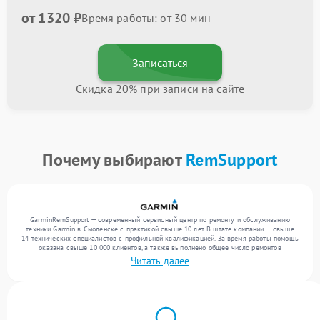
от 1320 ₽
Время работы: от 30 мин
Записаться
Скидка 20% при записи на сайте
Почему выбирают
RemSupport
GarminRemSupport — современный сервисный центр по ремонту и обслуживанию
техники Garmin в Смоленске с практикой свыше 10 лет. В штате компании — свыше
14 технических специалистов с профильной квалификацией. За время работы помощь
оказана свыше 10 000 клиентов, а также выполнено общее число ремонтов
превысило 12 000. Ежемесячно в сервисный центр поступает свыше 300 единиц
Читать далее
техники, включая , , . Мы работаем с широким спектром неисправностей и предлагаем
стабильный уровень сервиса благодаря использованию современного оборудования.