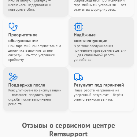
многоэтапную проверку —
сопровождается прописанными
исключаем недоработки и
гарантийными условиями — без
повторные сбои.
размытых формулировок.
Приоритетное
Надёжные
обслуживание
комплектующие
При гарантийном случае замена
В рамках обслуживания
динамика выполняется вне
применяем проверенные детали
очереди — быстро устраняем
— для стабильной работы
проблему.
устройства.
Поддержка после
Результат под гарантией
Консультируем по эксплуатации
Наша работа направлена на
— помогаем продлить срок
уверенный результат — берём
службы после выполнения
ответственность за итог.
ремонта.
Отзывы о сервисном центре
Remsupport