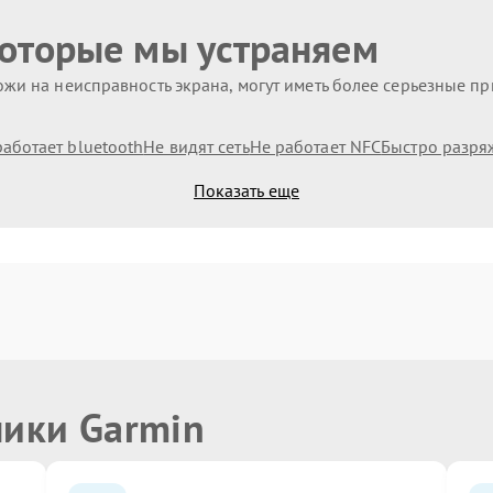
которые мы устраняем
жи на неисправность экрана, могут иметь более серьезные п
работает bluetooth
Не видят сеть
Не работает NFC
Быстро разря
Показать еще
ники Garmin