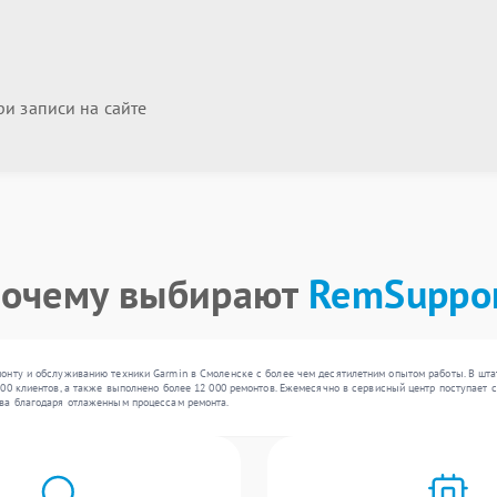
и записи на сайте
очему выбирают
RemSuppo
онту и обслуживанию техники Garmin в Смоленске с более чем десятилетним опытом работы. В шт
00 клиентов, а также выполнено более 12 000 ремонтов. Ежемесячно в сервисный центр поступает с
ва благодаря отлаженным процессам ремонта.