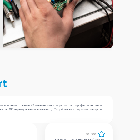
rt
ате компании — свыше 22 технических специалистов с профессиональной
выше 300 единиц техники, включая , , . Мы работаем с широким спектром
50 000+
довольных клиентов по всей России