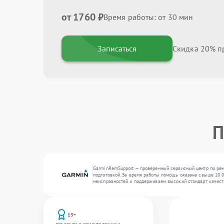
от 1760 ₽
Время работы: от 30 мин
Записаться
Скидка 20% пр
П
GarminRemSupport — проверенный сервисный центр по рем
подготовкой. За время работы помощь оказана свыше 10 0
неисправностей и поддерживаем высокий стандарт качест
13+
лет опыта в ремонте техники