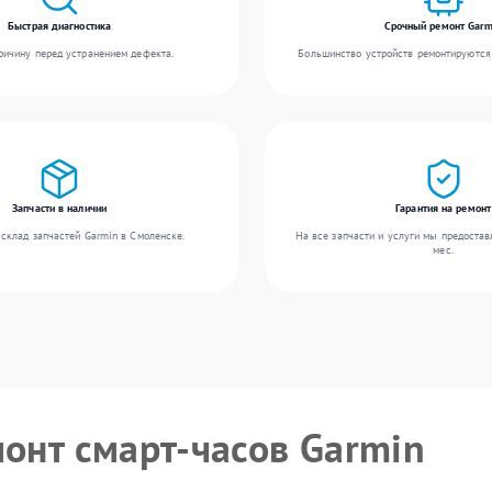
Быстрая диагностика
Срочный ремонт Garm
ичину перед устранением дефекта.
Большинство устройств ремонтируются 
Запчасти в наличии
Гарантия на ремонт
склад запчастей Garmin в Смоленске.
На все запчасти и услуги мы предостав
мес.
монт смарт-часов Garmin