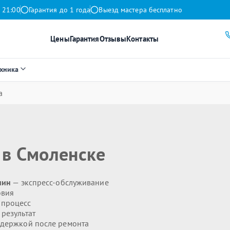
 21:00
Гарантия до 1 года
Выезд мастера бесплатно
Цены
Гарантия
Отзывы
Контакты
ехника
а
в Смоленске
мин
— экспресс-обслуживание
овия
 процесс
результат
держкой после ремонта