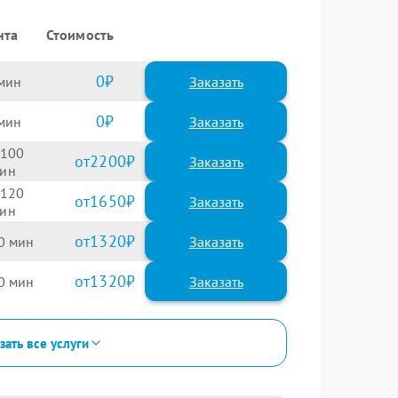
нта
Стоимость
0
Заказать
0
Заказать
100
2200
120
1650
1320
0
1320
0
зать все услуги