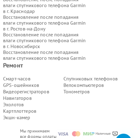
влаги спутникового телефона Garmin
в г.
Краснодар
Восстановление после попадания
влаги спутникового телефона Garmin
в г.
Ростов-на-Дону
Восстановление после попадания
влаги спутникового телефона Garmin
в г.
Новосибирск
Восстановление после попадания
влаги спутникового телефона Garmin
в г.
Екатеринбург
Ремонт
Восстановление после попадания
влаги спутникового телефона Garmin
Смарт-часов
Спутниковых телефонов
в г.
Казань
GPS-ошейников
Велокомпьютеров
Восстановление после попадания
Видеорегистраторов
Тонометров
влаги спутникового телефона Garmin
Навигаторов
в г.
Воронеж
Эхолотов
Восстановление после попадания
влаги спутникового телефона Garmin
Картплоттеров
в г.
Волгоград
Экшн-камер
Восстановление после попадания
влаги спутникового телефона Garmin
Мы принимаем
в г.
Самара
все формы оплаты