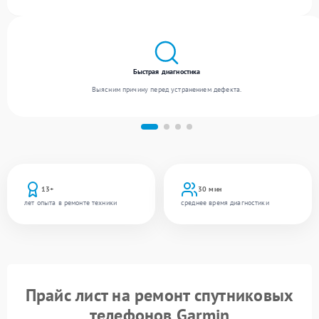
различного уровня сложности и гарантируем высокое качество обслуживания
благодаря использованию современного оборудования.
Быстрая диагностика
Выясним причину перед устранением дефекта.
13+
30 мин
лет опыта в ремонте техники
среднее время диагностики
Прайс лист на ремонт спутниковых
телефонов Garmin