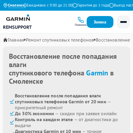
на Яндекс
Смоленск
Ежедневно с 9:00 до 21:00
Гарантия до 1 года
Выезд мастера
Заявка
Позвонить
REMSUPPORT
Главная
Ремонт спутниковых телефонов
Восстановление 
Восстановление после попадания
влаги
спутникового телефона
Garmin
в
Смоленске
Восстановление после попадания влаги
спутниковых телефонов Garmin от 20 мин
—
приоритетный ремонт
До 30% экономии
— скидки при заявке онлайн
Контроль на каждом этапе
— от диагностики до
выдачи
Диагностика Garmin от 10 мин
— точное