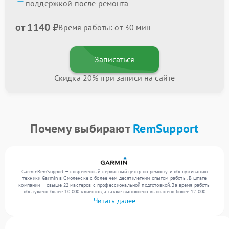
поддержкой после ремонта
от 1140 ₽
Время работы: от 30 мин
Записаться
Скидка 20% при записи на сайте
Почему выбирают
RemSupport
GarminRemSupport — современный сервисный центр по ремонту и обслуживанию
техники Garmin в Смоленске с более чем десятилетним опытом работы. В штате
компании — свыше 22 мастеров с профессиональной подготовкой. За время работы
обслужено более 10 000 клиентов, а также выполнено выполнено более 12 000
ремонтов. Ежемесячно в сервисный центр поступает более 300 обращений, включая , ,
Читать далее
. Мы выполняем ремонт различного уровня сложности и гарантируем высокое
качество обслуживания благодаря отлаженным процессам ремонта.