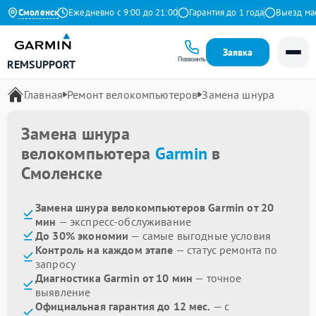
9 на Яндекс
Смоленск
Ежедневно с 9:00 до 21:00
Гарантия до 1 года
Выезд масте
Заявка
Позвонить
REMSUPPORT
Главная
Ремонт велокомпьютеров
Замена шнура
Замена шнура
велокомпьютера
Garmin
в
Смоленске
Замена шнура велокомпьютеров Garmin от 20
мин
— экспресс-обслуживание
До 30% экономии
— самые выгодные условия
Контроль на каждом этапе
— статус ремонта по
запросу
Диагностика Garmin от 10 мин
— точное
выявление
Официальная гарантия до 12 мес.
— с