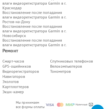
влаги видеорегистратора Garmin в г.
Краснодар
Восстановление после попадания
влаги видеорегистратора Garmin в г.
Ростов-на-Дону
Восстановление после попадания
влаги видеорегистратора Garmin в г.
Новосибирск
Восстановление после попадания
влаги видеорегистратора Garmin в г.
Екатеринбург
Ремонт
Восстановление после попадания
влаги видеорегистратора Garmin в г.
Смарт-часов
Спутниковых телефонов
Казань
GPS-ошейников
Велокомпьютеров
Восстановление после попадания
Видеорегистраторов
Тонометров
влаги видеорегистратора Garmin в г.
Навигаторов
Воронеж
Эхолотов
Восстановление после попадания
влаги видеорегистратора Garmin в г.
Картплоттеров
Волгоград
Экшн-камер
Восстановление после попадания
влаги видеорегистратора Garmin в г.
Мы принимаем
Самара
все формы оплаты