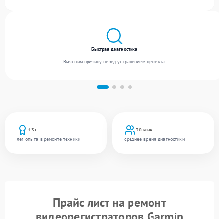
различного уровня сложности и гарантируем высокое качество обслуживания
благодаря квалификации мастеров.
Быстрая диагностика
Выясним причину перед устранением дефекта.
13+
30 мин
лет опыта в ремонте техники
среднее время диагностики
Прайс лист на ремонт
видеорегистраторов Garmin