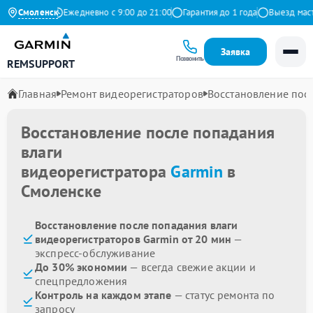
 на Яндекс
Смоленск
Ежедневно с 9:00 до 21:00
Гарантия до 1 года
Выезд мастер
Заявка
Позвонить
REMSUPPORT
Главная
Ремонт видеорегистраторов
Восстановление пос
Восстановление после попадания
влаги
видеорегистратора
Garmin
в
Смоленске
Восстановление после попадания влаги
видеорегистраторов Garmin от 20 мин
—
экспресс-обслуживание
До 30% экономии
— всегда свежие акции и
спецпредложения
Контроль на каждом этапе
— статус ремонта по
запросу