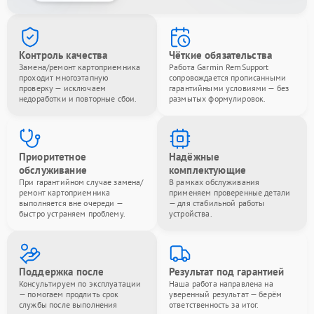
Контроль качества
Чёткие обязательства
Замена/ремонт картоприемника
Работа Garmin RemSupport
проходит многоэтапную
сопровождается прописанными
проверку — исключаем
гарантийными условиями — без
недоработки и повторные сбои.
размытых формулировок.
Приоритетное
Надёжные
обслуживание
комплектующие
При гарантийном случае замена/
В рамках обслуживания
ремонт картоприемника
применяем проверенные детали
выполняется вне очереди —
— для стабильной работы
быстро устраняем проблему.
устройства.
Поддержка после
Результат под гарантией
Консультируем по эксплуатации
Наша работа направлена на
— помогаем продлить срок
уверенный результат — берём
службы после выполнения
ответственность за итог.