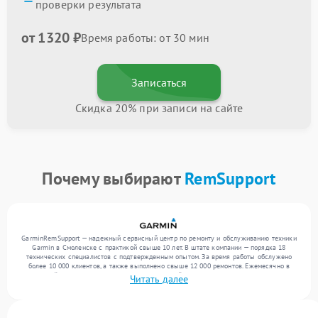
проверки результата
от 1320 ₽
Время работы: от 30 мин
Записаться
Скидка 20% при записи на сайте
Почему выбирают
RemSupport
GarminRemSupport — надежный сервисный центр по ремонту и обслуживанию техники
Garmin в Смоленске с практикой свыше 10 лет. В штате компании — порядка 18
технических специалистов с подтвержденным опытом. За время работы обслужено
более 10 000 клиентов, а также выполнено свыше 12 000 ремонтов. Ежемесячно в
сервисный центр поступает более 300 обращений, включая , , . Мы беремся за задачи
Читать далее
любой сложности и предлагаем стабильный уровень сервиса благодаря опыту
команды.