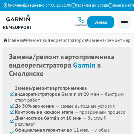
а Яндекс
Смоленск
Ежедневно с 9:00 до 21:00
Гарантия до 1 года
Выезд мастера 
Заявка
Позвонить
REMSUPPORT
Главная
Ремонт видеорегистраторов
Замена/ремонт кар
Замена/ремонт картоприемника
видеорегистратора
Garmin
в
Смоленске
Замена/ремонт картоприемника
видеорегистраторов Garmin от 20 мин
— быстрый
старт работ
До 30% экономии
— самые выгодные условия
Контроль на каждом этапе
— прозрачный процесс
Диагностика Garmin от 10 мин
— быстрый
результат
Официальная гарантия до 12 мес.
— любые