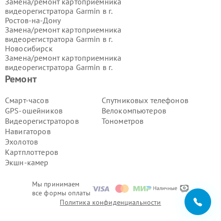
Замена/ремонт картоприемника
видеорегистратора Garmin в г.
Ростов-на-Дону
Замена/ремонт картоприемника
видеорегистратора Garmin в г.
Новосибирск
Замена/ремонт картоприемника
видеорегистратора Garmin в г.
Екатеринбург
Ремонт
Замена/ремонт картоприемника
видеорегистратора Garmin в г.
Смарт-часов
Спутниковых телефонов
Казань
GPS-ошейников
Велокомпьютеров
Замена/ремонт картоприемника
Видеорегистраторов
Тонометров
видеорегистратора Garmin в г.
Навигаторов
Воронеж
Эхолотов
Замена/ремонт картоприемника
видеорегистратора Garmin в г.
Картплоттеров
Волгоград
Экшн-камер
Замена/ремонт картоприемника
видеорегистратора Garmin в г.
Мы принимаем
Самара
все формы оплаты
Замена/ремонт картоприемника
Политика конфиденциальности
видеорегистратора Garmin в г.
Пермь
Замена/ремонт картоприемника